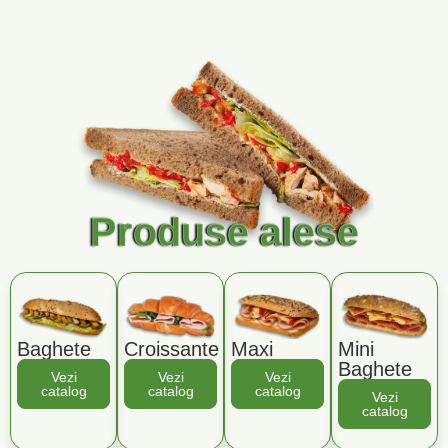
Produse alese
Baghete
Croissante
Maxi
Mini
Baghete
Vezi
Vezi
Vezi
catalog
catalog
catalog
Vezi
catalog