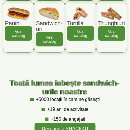
Panini
Sandwich-
Tortilla
Triunghiuri
uri
Vezi
Vezi
Vezi
catalog
catalog
catalog
Vezi
catalog
Toată lumea iubește sandwich-
urile noastre
+5000 locații în care ne găsești
+19 ani de activitate
+150 de angajați
Descoperă SNACK4U